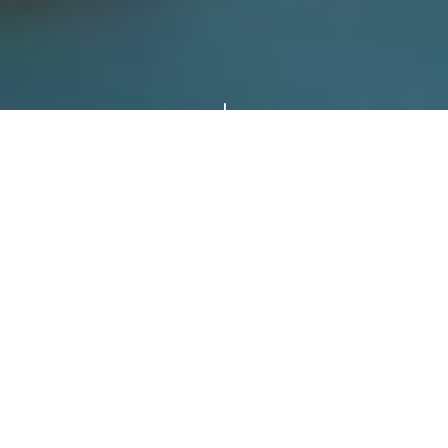
"
MENU
Dagelijks staan onze chefs voor u klaar om de
lekkerste gerechten voor u te bereiden. Zo kunt u
bij ons heerlijke lunchen en dineren, 7 dagen in de
week en wel tot 23:00 uur.
Wij verzoeken u vriendelijk om vooraf te
reserveren.
info@centennial.nl
of
0297 388 144